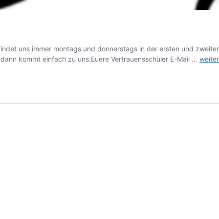
r findet uns immer montags und donnerstags in der ersten und zweite
Schül
n, dann kommt einfach zu uns.Euere Vertrauensschüler E-Mail …
weite