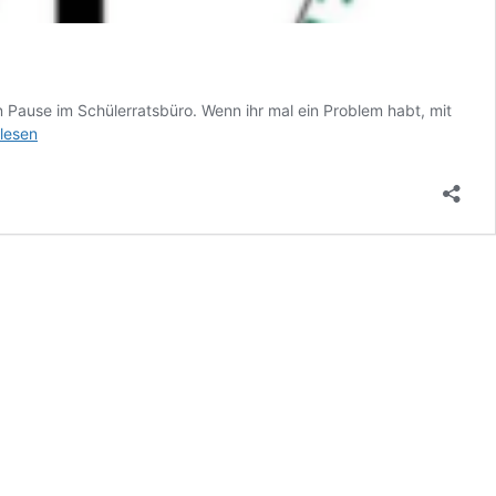
n Pause im Schülerratsbüro. Wenn ihr mal ein Problem habt, mit
erratsbüro
rlesen