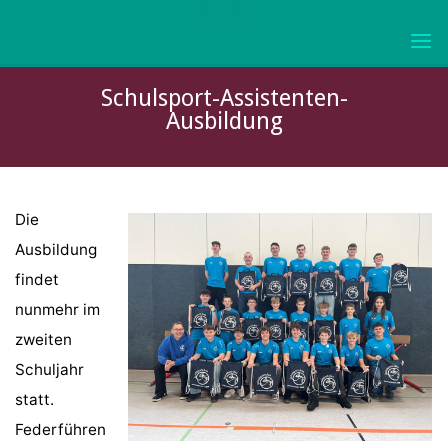
Skip
to
KURFÜRST-
content
JOACHIM-
Schulsport-Assistenten-
FRIEDRICH-
Ausbildung
GYMNASIUM
WOLMIRSTEDT
Die
Ausbildung
findet
nunmehr im
zweiten
Schuljahr
statt.
Federführen