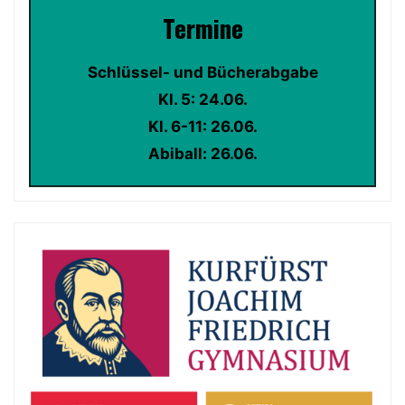
Termin
e
Schlüssel- und Bücherabgabe
Kl. 5: 24.06.
Kl. 6-11: 26.06.
Abiball: 26.06.