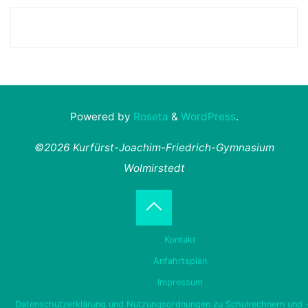
Powered by
Roseta
&
WordPress
.
©2026 Kurfürst-Joachim-Friedrich-Gymnasium
Wolmirstedt
Back
Kontakt
to
Anfahrtsplan
Impressum
Top
Datenschutzerklärung und Nutzungsordnungen zu Schulrechnern und 