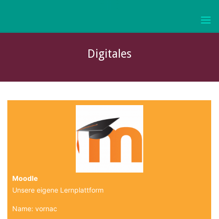
Skip
to
KURFÜRST-
content
JOACHIM-
FRIEDRICH-
Digitales
GYMNASIUM
WOLMIRSTEDT
Moodle
Unsere eigene Lernplattform
Name: vornac