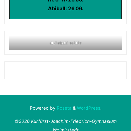
Abiball: 26.06.
digitalpakt schule
Powered by
Roseta
&
WordPress
.
©2026 Kurfürst-Joachim-Friedrich-Gymnasium
Wolmirstedt