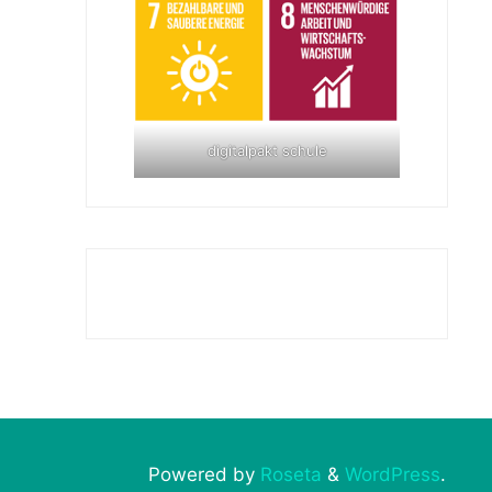
digitalpakt schule
Powered by
Roseta
&
WordPress
.