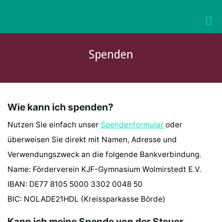
Skip
to
KURFÜRST-
content
JOACHIM-
FRIEDRICH-
Spenden
GYMNASIUM
WOLMIRSTEDT
Wie kann ich spenden?
Nutzen Sie einfach unser
Spendenformular
oder
überweisen Sie direkt mit Namen, Adresse und
Verwendungszweck an die folgende Bankverbindung.
Name: Förderverein KJF-Gymnasium Wolmirstedt E.V.
IBAN: DE77 8105 5000 3302 0048 50
BIC: NOLADE21HDL (Kreissparkasse Börde)
Kann ich meine Spende von der Steuer