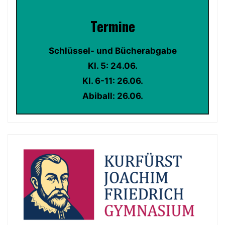
Termin
e
Schlüssel- und Bücherabgabe
Kl. 5: 24.06.
Kl. 6-11: 26.06.
Abiball: 26.06.