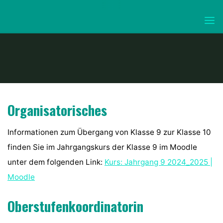
Skip
Klasse 9
to
KURFÜRST-
content
JOACHIM-
FRIEDRICH-
GYMNASIUM
WOLMIRSTEDT
Organisatorisches
Informationen zum Übergang von Klasse 9 zur Klasse 10
finden Sie im Jahrgangskurs der Klasse 9 im Moodle
unter dem folgenden Link:
Kurs: Jahrgang 9 2024_2025 |
Moodle
Oberstufenkoordinatorin