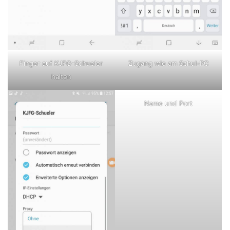
Zugang wie am Schul-PC
Finger auf KJFG-Schueler
halten
Name und Port