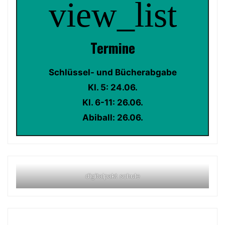
view_list
Termin
e
Schlüssel- und Bücherabgabe
Kl. 5: 24.06.
Kl. 6-11: 26.06.
Abiball: 26.06.
digitalpakt schule