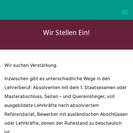
Skip
to
KURFÜRST-
content
JOACHIM-
FRIEDRICH-
Wir Stellen Ein!
GYMNASIUM
WOLMIRSTEDT
Wir suchen Verstärkung.
Inzwischen gibt es unterschiedliche Wege in den
Lehrerberuf: Absolventen mit dem 1. Staatsexamen oder
Masterabschluss, Seiten – und Quereinsteiger, voll
ausgebildete Lehrkräfte nach absolviertem
Referendariat, Bewerber mit ausländischen Abschlüssen
oder Lehrkräfte, denen der Ruhestand zu beschaulich
ist.