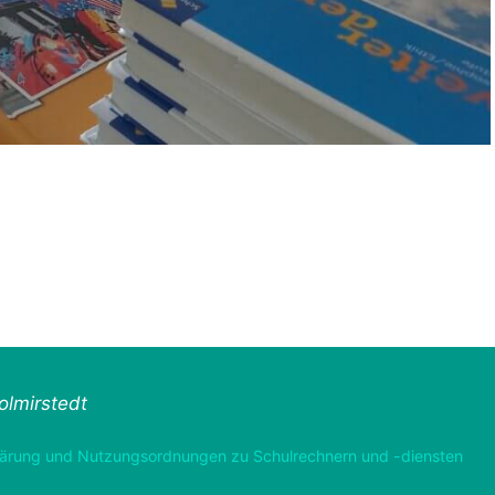
lmirstedt
ärung und Nutzungsordnungen zu Schulrechnern und -diensten