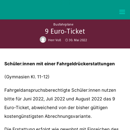
Skip
to
KURFÜRST-
content
JOACHIM-
Busfahrpläne
FRIEDRICH-
9 Euro-Ticket
GYMNASIUM
Herr Voß
30. Mai 2022
WOLMIRSTEDT
Schüler:innen mit einer Fahrgeldrückerstattungen
(Gymnasien Kl. 11-12)
Fahrgeldanspruchsberechtigte Schüler:innen nutzen
bitte für Juni 2022, Juli 2022 und August 2022 das 9
Euro-Ticket, abweichend von der bisher gültigen
kostengünstigsten Abrechnungsvariante.
Die Erstattung erfolgt wie gewohnt mit Einreichen des