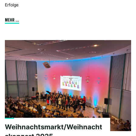
Erfolge
"Der
MEHR ...
KJF-
Preis
für
die
„Beste
Facharbeit“
geht
an
Jasper
Junge"
Weihnachtsmarkt/Weihnacht