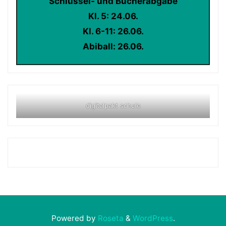
Schlüssel- und Bücherabgabe
Kl. 5: 24.06.
Kl. 6-11: 26.06.
Abiball: 26.06.
digitalpakt schule
Powered by
Roseta
&
WordPress
.