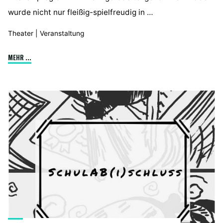
wurde nicht nur fleißig-spielfreudig in …
Theater
|
Veranstaltung
"KLaTsch
MEHR ...
am
KJF-
Gymnasium"