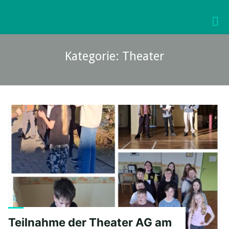
Skip
to
KURFÜRST-
content
JOACHIM-
FRIEDRICH-
Kategorie: Theater
GYMNASIUM
WOLMIRSTEDT
Teilnahme der Theater AG am