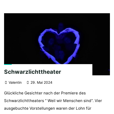
der
Theater
AG
am
Theater-
Intensivprogramm in
Wernigerode"
Schwarzlichttheater
Valentin
29. Mai 2024
Glückliche Gesichter nach der Premiere des
Schwarzlichttheaters “ Weil wir Menschen sind“. Vier
ausgebuchte Vorstellungen waren der Lohn für