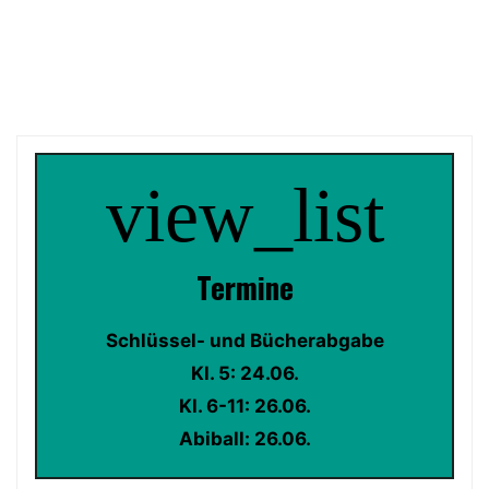
Kl.
9:
Schulab(i)schluss"
view_list
Termin
e
Schlüssel- und Bücherabgabe
Kl. 5: 24.06.
Kl. 6-11: 26.06.
Abiball: 26.06.