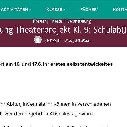
KURFÜRST-
AKTIVITÄTEN
KLASSE
FÄCHER
KONT
JOACHIM-
FRIEDRICH-
Theater
|
Theater
|
Veranstaltung
GYMNASIUM
ung Theaterprojekt Kl. 9: Schulab(i
WOLMIRSTEDT
Herr Voß
3. Juni 2022
t am 16. und 17.6. ihr erstes selbstentwickeltes
hr Abitur, indem sie ihr Können in verschiedenen
det, wer den begehrten Abschluss gewinnt.