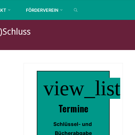
SEARCH
AKT
FÖRDERVEREIN
)schluss
view_list
Termin
e
Schlüssel- und 
Bücherabgabe