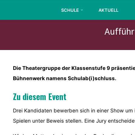
Skip
SCHULE
AKTUELL
to
content
Aufführ
Die Theatergruppe der Klassenstufe 9 präsentier
Bühnenwerk namens Schulab(i)schluss.
Zu diesem Event
Drei Kandidaten bewerben sich in einer Show um i
Spielen unter Beweis stellen. Eine Jury entschei