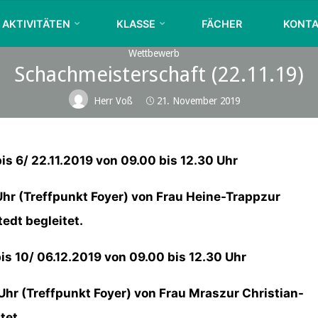
KURFÜRST-
AKTIVITÄTEN
KLASSE
FÄCHER
KONT
JOACHIM-
FRIEDRICH-
Wettbewerb
GYMNASIUM
Schachmeisterschaft (22.11.19)
WOLMIRSTEDT
Herr Voß
21. November 2019
s 6/ 22.11.2019 von 09.00 bis 12.30 Uhr
hr (Treffpunkt Foyer) von Frau Heine-Trappzur
edt begleitet.
s 10/ 06.12.2019 von 09.00 bis 12.30 Uhr
hr (Treffpunkt Foyer) von Frau Mraszur Christian-
tet.