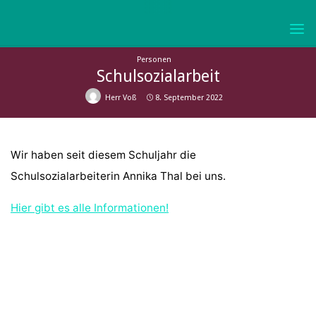
Skip
to
KURFÜRST-
content
JOACHIM-
Personen
FRIEDRICH-
Schulsozialarbeit
GYMNASIUM
Herr Voß
8. September 2022
WOLMIRSTEDT
Wir haben seit diesem Schuljahr die
Schulsozialarbeiterin Annika Thal bei uns.
Hier gibt es alle Informationen!