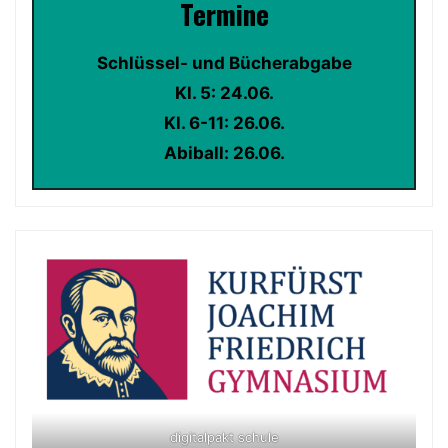
Termin
e
Schlüssel- und Bücherabgabe
Kl. 5: 24.06.
Kl. 6-11: 26.06.
Abiball: 26.06.
digitalpakt schule