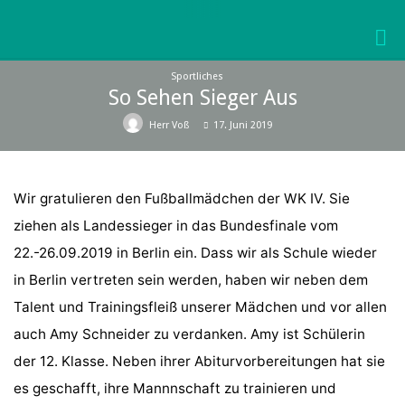
Skip
to
KURFÜRST-
content
JOACHIM-
Sportliches
FRIEDRICH-
So Sehen Sieger Aus
GYMNASIUM
Herr Voß
17. Juni 2019
WOLMIRSTEDT
Wir gratulieren den Fußballmädchen der WK IV. Sie
ziehen als Landessieger in das Bundesfinale vom
22.-26.09.2019 in Berlin ein. Dass wir als Schule wieder
in Berlin vertreten sein werden, haben wir neben dem
Talent und Trainingsfleiß unserer Mädchen und vor allen
auch Amy Schneider zu verdanken. Amy ist Schülerin
der 12. Klasse. Neben ihrer Abiturvorbereitungen hat sie
es geschafft, ihre Mannnschaft zu trainieren und