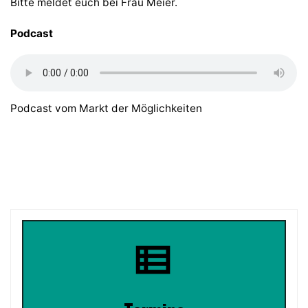
Bitte meldet euch bei Frau Meier.
Podcast
Podcast vom Markt der Möglichkeiten
view_list