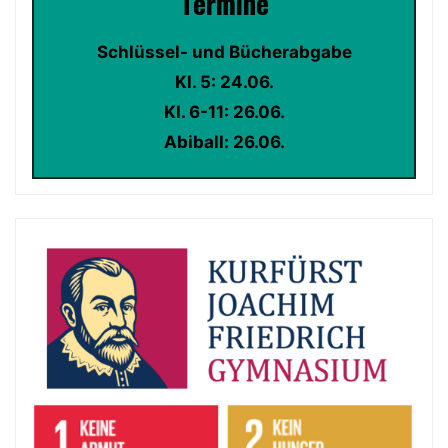
Termin
e
Schlüssel- und Bücherabgabe
Kl. 5: 24.06.
Kl. 6-11: 26.06.
Abiball: 26.06.