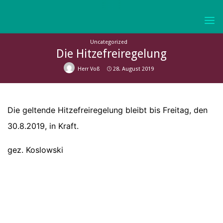
Skip
to
KURFÜRST-
content
JOACHIM-
Uncategorized
FRIEDRICH-
Die Hitzefreiregelung
GYMNASIUM
Herr Voß
28. August 2019
WOLMIRSTEDT
Die geltende Hitzefreiregelung bleibt bis Freitag, den
30.8.2019, in Kraft.
gez. Koslowski