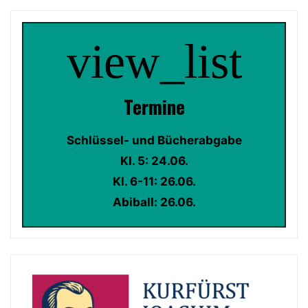
view_list
Termin
e
Schlüssel- und Bücherabgabe
Kl. 5: 24.06.
Kl. 6-11: 26.06.
Abiball: 26.06.