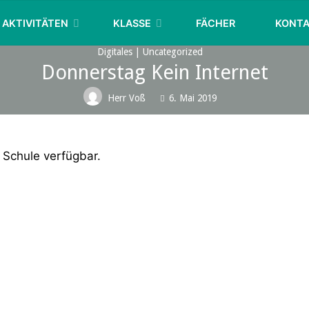
KURFÜRST-
AKTIVITÄTEN
KLASSE
FÄCHER
KONT
JOACHIM-
FRIEDRICH-
Digitales
|
Uncategorized
GYMNASIUM
Donnerstag Kein Internet
WOLMIRSTEDT
Herr Voß
6. Mai 2019
 Schule verfügbar.