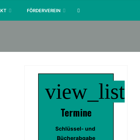
SEARCH
AKT
FÖRDERVEREIN
view_list
Termin
e
Schlüssel- und 
Bücherabgabe