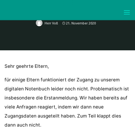
Digitales
|
Uncategorized
Skip
Probleme Mit Anmeldung Bei
FuxNoten
to
KURFÜRST-
content
JOACHIM-
Herr Voß
21. November 2020
FRIEDRICH-
GYMNASIUM
WOLMIRSTEDT
Sehr geehrte Eltern,
für einige Eltern funktioniert der Zugang zu unserem
digitalen Notenbuch leider noch nicht. Problematisch ist
insbesondere die Erstanmeldung. Wir haben bereits auf
viele Anfragen reagiert, indem wir dann neue
Zugangsdaten ausgeteilt haben. Zum Teil klappt dies
dann auch nicht.