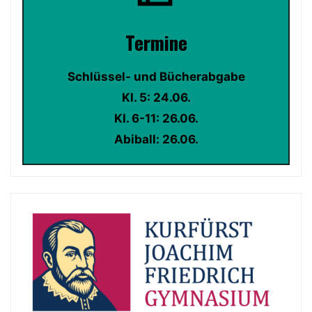
Termin
e
Schlüssel- und Bücherabgabe
Kl. 5: 24.06.
Kl. 6-11: 26.06.
Abiball: 26.06.