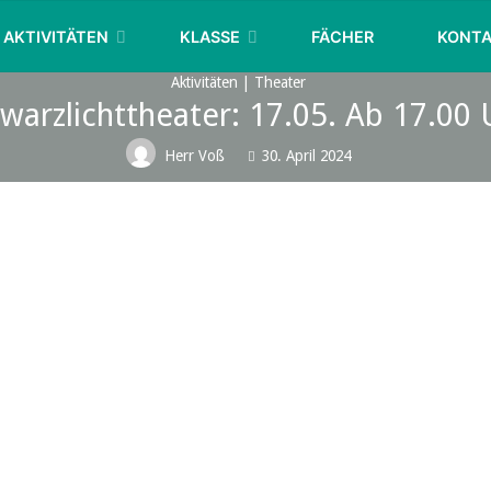
KURFÜRST-
AKTIVITÄTEN
KLASSE
FÄCHER
KONT
JOACHIM-
FRIEDRICH-
Aktivitäten
|
Theater
GYMNASIUM
warzlichttheater: 17.05. Ab 17.00 
WOLMIRSTEDT
Herr Voß
30. April 2024