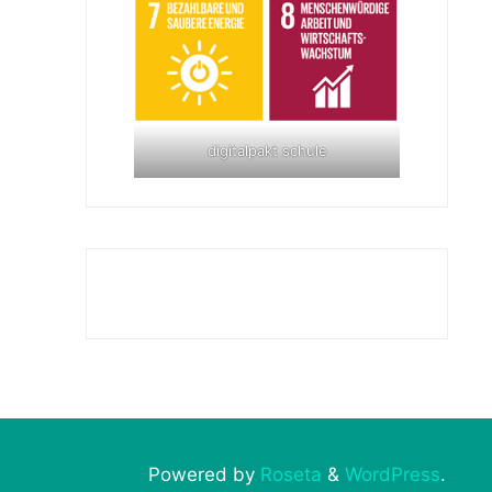
digitalpakt schule
Powered by
Roseta
&
WordPress
.