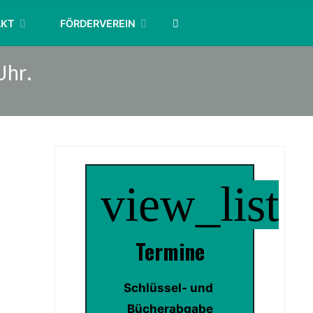
SEARCH
AKT
FÖRDERVEREIN
Uhr.
view_list
Termin
e
Schlüssel- und 
Bücherabgabe