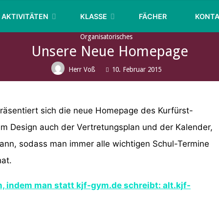
KURFÜRST-
AKTIVITÄTEN
KLASSE
FÄCHER
KONT
JOACHIM-
FRIEDRICH-
Organisatorisches
GYMNASIUM
Unsere Neue Homepage
WOLMIRSTEDT
Herr Voß
10. Februar 2015
präsentiert sich die neue Homepage des Kurfürst-
m Design auch der Vertretungsplan und der Kalender,
 kann, sodass man immer alle wichtigen Schul-Termine
at.
, indem man statt kjf-gym.de schreibt: alt.kjf-