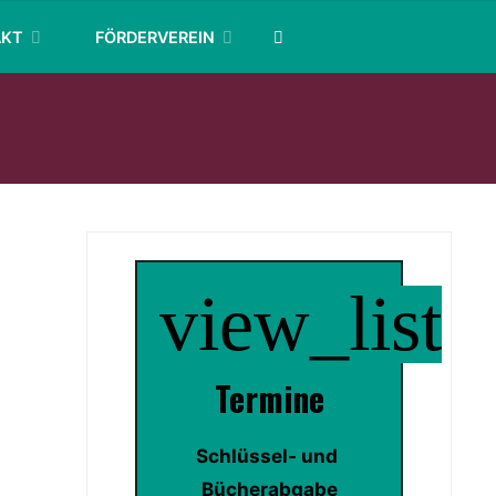
SEARCH
AKT
FÖRDERVEREIN
view_list
Termin
e
Schlüssel- und 
Bücherabgabe