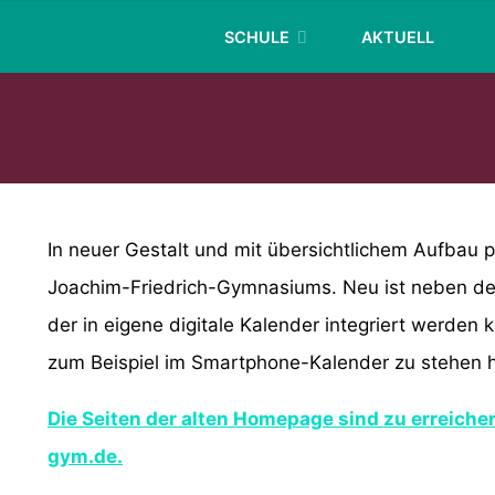
Skip
SCHULE
AKTUELL
to
content
In neuer Gestalt und mit übersichtlichem Aufbau 
Joachim-Friedrich-Gymnasiums. Neu ist neben de
der in eigene digitale Kalender integriert werden
zum Beispiel im Smartphone-Kalender zu stehen h
Die Seiten der alten Homepage sind zu erreichen
gym.de.