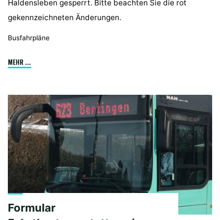
Haldensleben gesperrt. Bitte beachten Sie die rot
gekennzeichneten Änderungen.
Busfahrpläne
"Althaldensleber
MEHR ...
Straße
in
Haldensleben
gesperrt"
Formular