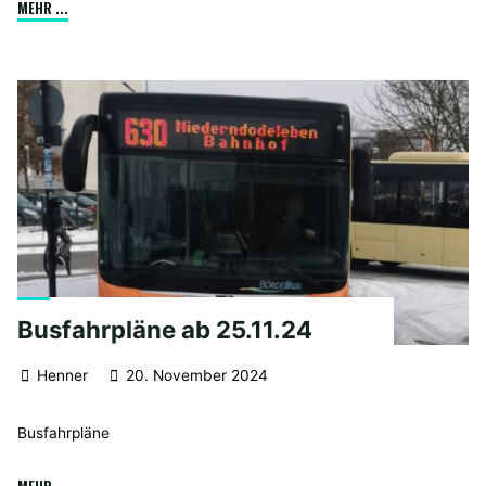
"Tag
MEHR ...
der
offenen
Tür
am
10.01.2025 "
Busfahrpläne ab 25.11.24
Henner
20. November 2024
Busfahrpläne
"Busfahrpläne
MEHR ...