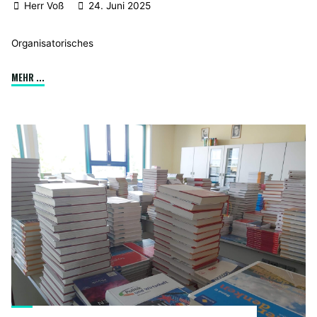
Herr Voß
24. Juni 2025
Organisatorisches
"Besetzung
MEHR ...
in
den
Sommerferien"