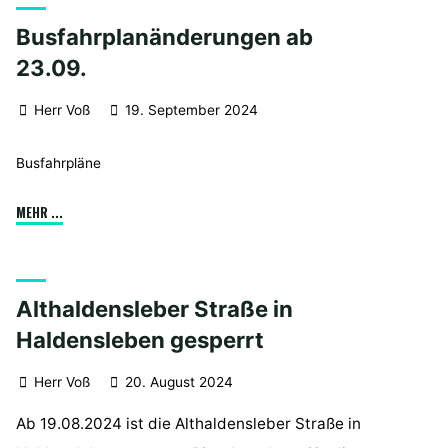
Straße
Busfahrplanänderungen ab
in
HDL"
23.09.
Herr Voß
19. September 2024
Busfahrpläne
"Busfahrplanänderungen
MEHR ...
ab
23.09."
Althaldensleber Straße in
Haldensleben gesperrt
Herr Voß
20. August 2024
Ab 19.08.2024 ist die Althaldensleber Straße in