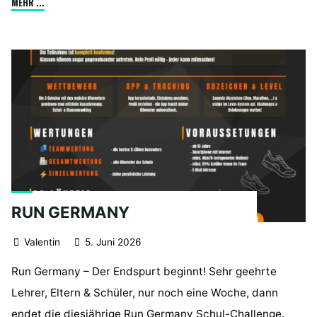
"Bücherzettel
MEHR ...
für
das
kommende
Schuljahr"
RUN GERMANY
Valentin
5. Juni 2026
Run Germany – Der Endspurt beginnt! Sehr geehrte
Lehrer, Eltern & Schüler, nur noch eine Woche, dann
endet die diesjährige Run Germany Schul-Challenge.