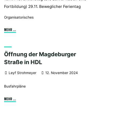
Fortbildung) 29.11. Beweglicher Ferientag
Organisatorisches
"Unterrichtsfrei
MEHR ...
am
18.
und
Öffnung der Magdeburger
29.11."
Straße in HDL
Leyf Strohmeyer
12. November 2024
Busfahrpläne
"Öffnung
MEHR ...
der
Magdeburger