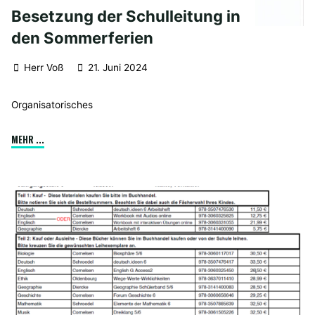
Besetzung der Schulleitung in
den Sommerferien
Herr Voß
21. Juni 2024
Organisatorisches
"Besetzung
MEHR ...
der
Schulleitung
in
den
Sommerferien"