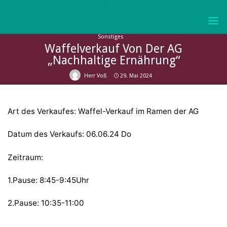
Skip
to
KURFÜRST-
content
Sonstiges
JOACHIM-
Waffelverkauf Von Der AG
FRIEDRICH-
„nachhaltige Ernährung“
GYMNASIUM
WOLMIRSTEDT
Herr Voß
29. Mai 2024
Art des Verkaufes: Waffel-Verkauf im Ramen der AG
Datum des Verkaufs: 06.06.24 Do
Zeitraum:
1.Pause: 8:45-9:45Uhr
2.Pause: 10:35-11:00