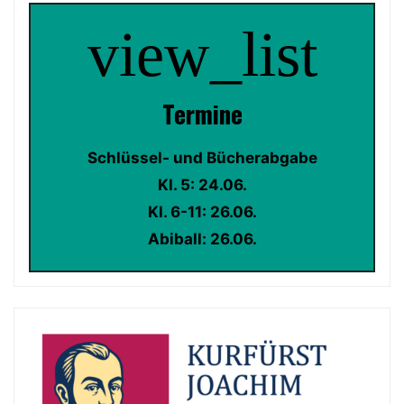
view_list
Termin
e
Schlüssel- und Bücherabgabe
Kl. 5: 24.06.
Kl. 6-11: 26.06.
Abiball: 26.06.