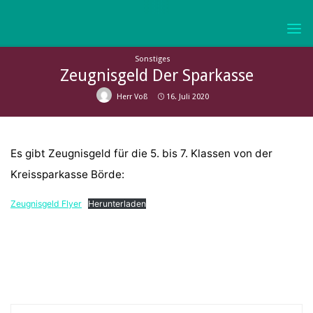
Skip
to
KURFÜRST-
content
JOACHIM-
Sonstiges
FRIEDRICH-
Zeugnisgeld Der Sparkasse
GYMNASIUM
Herr Voß
16. Juli 2020
WOLMIRSTEDT
Es gibt Zeugnisgeld für die 5. bis 7. Klassen von der
Kreissparkasse Börde:
Zeugnisgeld Flyer
Herunterladen