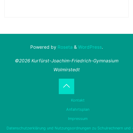
Powered by
Roseta
&
WordPress
.
©2026 Kurfürst-Joachim-Friedrich-Gymnasium
Wolmirstedt
Back
Kontakt
to
Anfahrtsplan
Impressum
Top
Datenschutzerklärung und Nutzungsordnungen zu Schulrechnern und 