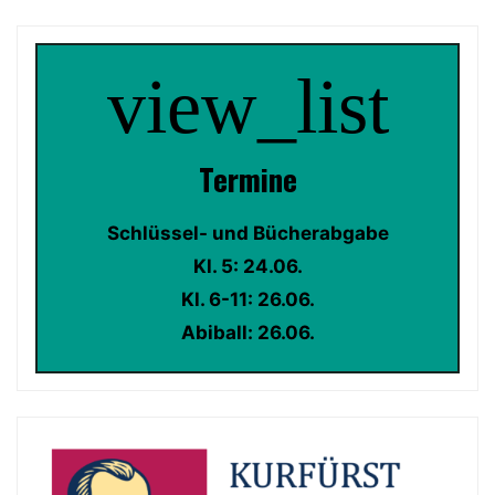
view_list
Termin
e
Schlüssel- und Bücherabgabe
Kl. 5: 24.06.
Kl. 6-11: 26.06.
Abiball: 26.06.