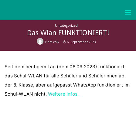
Skip
to
KURFÜRST-
content
JOACHIM-
Uncategorized
FRIEDRICH-
Das Wlan FUNKTIONIERT!
GYMNASIUM
Herr Voß
6. September 2023
WOLMIRSTEDT
Seit dem heutigem Tag (dem 06.09.2023) funktioniert
das Schul-WLAN für alle Schüler und Schülerinnen ab
der 8. Klasse, aber aufgepasst WhatsApp funktioniert im
Schul-WLAN nicht.
Weitere Infos.