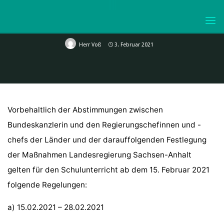
Information Zum Schulbetrieb
Skip
Nach Den Winterferien Vom
to
02.02.2021
KURFÜRST-
content
JOACHIM-
Herr Voß
3. Februar 2021
FRIEDRICH-
GYMNASIUM
WOLMIRSTEDT
Vorbehaltlich der Abstimmungen zwischen
Bundeskanzlerin und den Regierungschefinnen und -
chefs der Länder und der darauffolgenden Festlegung
der Maßnahmen Landesregierung Sachsen-Anhalt
gelten für den Schulunterricht ab dem 15. Februar 2021
folgende Regelungen:
a) 15.02.2021 – 28.02.2021